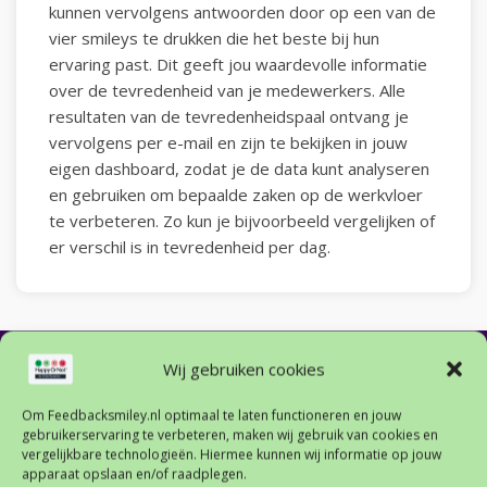
kunnen vervolgens antwoorden door op een van de
vier smileys te drukken die het beste bij hun
ervaring past. Dit geeft jou waardevolle informatie
over de tevredenheid van je medewerkers. Alle
resultaten van de tevredenheidspaal ontvang je
vervolgens per e-mail en zijn te bekijken in jouw
eigen dashboard, zodat je de data kunt analyseren
en gebruiken om bepaalde zaken op de werkvloer
te verbeteren. Zo kun je bijvoorbeeld vergelijken of
er verschil is in tevredenheid per dag.
Wij gebruiken cookies
Resultaten analyseren
Om Feedbacksmiley.nl optimaal te laten functioneren en jouw
gebruikerservaring te verbeteren, maken wij gebruik van cookies en
Je ontvangt uitgebreide rapportages van de feedback per e-
vergelijkbare technologieën. Hiermee kunnen wij informatie op jouw
apparaat opslaan en/of raadplegen.
mail. Op die manier kun je per week, per dag en zelfs per uur