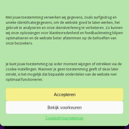
zien hoe tevreden jouw medewerkers zijn. Aan het einde
van bijvoorbeeld elke week of maand kun je de resultaten
Met jouw toestemming verwerken wij gegevens, zoals surfgedrag en
delen met de medewerkers en ze samen evalueren. Hoe
unieke identificatiegegevens, om de website goed te laten werken, het
vaak is er op de knoppen gedrukt en wat waren de
gebruik te analyseren en onze dienstverlening te verbeteren. Zo kunnen
resultaten? Zo’n moment biedt weer ruimte voor discussie
wij onze oplossingen voor klanttevredenheid en feedbackmeting blijven
optimaliseren en de website beter afstemmen op de behoeften van
over wat er goed gaat en wat er beter kan op de werkvloer.
onze bezoekers.
Alle data is ook te bekijken in jouw eigen dashboard, zodat
je te allen tijde verder kunt inzoomen op de gegevens. Ook
Je kunt jouw toestemming op ieder moment wijzigen of intrekken via de
kun je uiterst eenvoudig eigen rapportages samenstellen en
cookie-instellingen. Wanneer je geen toestemming geeft of deze later
is het exporteren van de data een fluitje van een cent!
intrekt, is het mogelijk dat bepaalde onderdelen van de website niet
optimaal functioneren.
Accepteren
Bekijk voorkeuren
Cookies
Privacy
sitemap