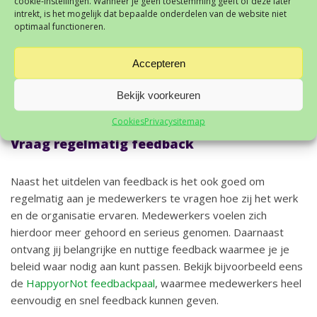
cookie-instellingen. Wanneer je geen toestemming geeft of deze later
intrekt, is het mogelijk dat bepaalde onderdelen van de website niet
feedback te ontvangen. Wanneer je feedback krijgt, weet je
optimaal functioneren.
of je je werk goed doet en kun je jezelf blijven ontwikkelen
en verbeteren. Opbouwende feedback is erg nuttig, maar
Accepteren
vergeet ook niet om regelmatig positieve feedback te
geven. Dit verbetert de sfeer op de werkvloer en vergroot
Bekijk voorkeuren
het gevoel van waardering.
Cookies
Privacy
sitemap
Vraag regelmatig feedback
Naast het uitdelen van feedback is het ook goed om
regelmatig aan je medewerkers te vragen hoe zij het werk
en de organisatie ervaren. Medewerkers voelen zich
hierdoor meer gehoord en serieus genomen. Daarnaast
ontvang jij belangrijke en nuttige feedback waarmee je je
beleid waar nodig aan kunt passen. Bekijk bijvoorbeeld eens
de
HappyorNot feedbackpaal
, waarmee medewerkers heel
eenvoudig en snel feedback kunnen geven.