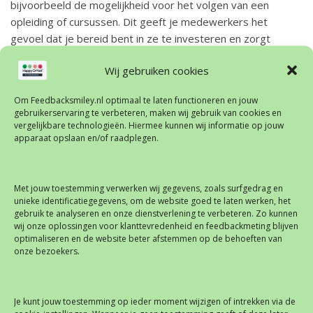
bijvoorbeeld de mogelijkheid voor het volgen van een
opleiding of cursussen. Dit geeft je medewerkers het
gevoel dat je bereid bent in ze te investeren en zorgt
ervoor dat ze hun werk leuker vinden.
Wij gebruiken cookies
Plan regelmatig teamuitjes
Om Feedbacksmiley.nl optimaal te laten functioneren en jouw
gebruikerservaring te verbeteren, maken wij gebruik van cookies en
vergelijkbare technologieën. Hiermee kunnen wij informatie op jouw
Een goede relatie tussen collega’s is erg belangrijk voor
apparaat opslaan en/of raadplegen.
tevredenheid op de werkvloer. Als werkgever kun je hieraan
bijdragen door bijvoorbeeld leuke teamuitjes of borrels te
organiseren. Medewerkers leren elkaar beter kennen en
Met jouw toestemming verwerken wij gegevens, zoals surfgedrag en
bouwen een band op. Hierdoor ontstaat naast een
unieke identificatiegegevens, om de website goed te laten werken, het
gebruik te analyseren en onze dienstverlening te verbeteren. Zo kunnen
gezelliger sfeer ook een groter gevoel van gezamenlijke
wij onze oplossingen voor klanttevredenheid en feedbackmeting blijven
verantwoordelijkheid.
optimaliseren en de website beter afstemmen op de behoeften van
onze bezoekers.
Geef regelmatig feedback
Je kunt jouw toestemming op ieder moment wijzigen of intrekken via de
De meeste mensen vinden het erg prettig om regelmatig