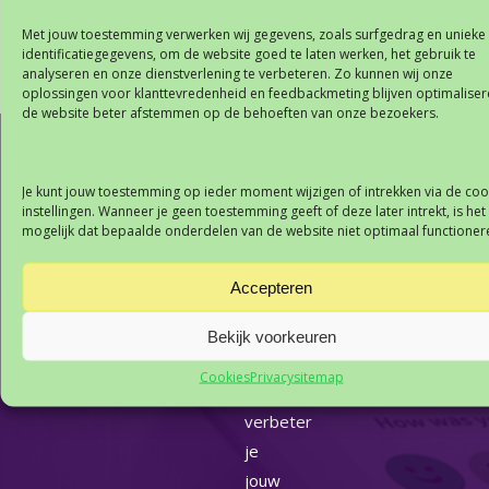
de HappyOrNot feedbackzuilen van Feedbacksmiley.nl
Met jouw toestemming verwerken wij gegevens, zoals surfgedrag en unieke
identificatiegegevens, om de website goed te laten werken, het gebruik te
analyseren en onze dienstverlening te verbeteren. Zo kunnen wij onze
Posted in
Blog
oplossingen voor klanttevredenheid en feedbackmeting blijven optimaliser
de website beter afstemmen op de behoeften van onze bezoekers.
Bericht
Nieuwe Smiley Touch™-
Narita International Airport
navigatie
bewegingsfunctie biedt meer
werkt samen met
Over
keuze zonder aanraken
HappyOrNot om ervaring bij
Je kunt jouw toestemming op ieder moment wijzigen of intrekken via de coo
Security te meten
Feedbacksmiley.nl
instellingen. Wanneer je geen toestemming geeft of deze later intrekt, is het
mogelijk dat bepaalde onderdelen van de website niet optimaal functioner
Met
Accepteren
de
HappyOrNot
Bekijk voorkeuren
Smiley
Cookies
Privacy
sitemap
feedbackpaal
verbeter
je
jouw