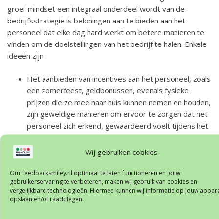
groei-mindset een integraal onderdeel wordt van de
bedrijfsstrategie is beloningen aan te bieden aan het
personeel dat elke dag hard werkt om betere manieren te
vinden om de doelstellingen van het bedrijf te halen. Enkele
ideeën zijn:
Het aanbieden van incentives aan het personeel, zoals
een zomerfeest, geldbonussen, evenals fysieke
prijzen die ze mee naar huis kunnen nemen en houden,
zijn geweldige manieren om ervoor te zorgen dat het
personeel zich erkend, gewaardeerd voelt tijdens het
succes en de groei van het bedrijf
Een beloningssysteem als dit creëert op zijn beurt
Wij gebruiken cookies
een positieve feedback-lus die er ook voor zorgt dat
medewerkers optimaal blijven werken om van de klant
Om Feedbacksmiley.nl optimaal te laten functioneren en jouw
gebruikerservaring te verbeteren, maken wij gebruik van cookies en
een topprioriteit te maken, elke keer dat ze de winkel
vergelijkbare technologieën. Hiermee kunnen wij informatie op jouw appar
bezoekt.
opslaan en/of raadplegen.
Een gedegen herstel?
Kies direct voor optimalisatie
middels