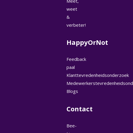
Meet,
weet
&
verbeter!
HappyOrNot
Feedback
paal
Klanttevredenheidsonderzoek
Medewerkerstevredenheidsond
Blogs
Contact
Bee-