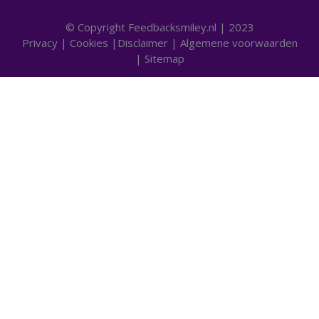
© Copyright Feedbacksmiley.nl | 2023
Privacy
|
Cookies
|
Disclaimer
|
Algemene voorwaarden
|
Sitemap