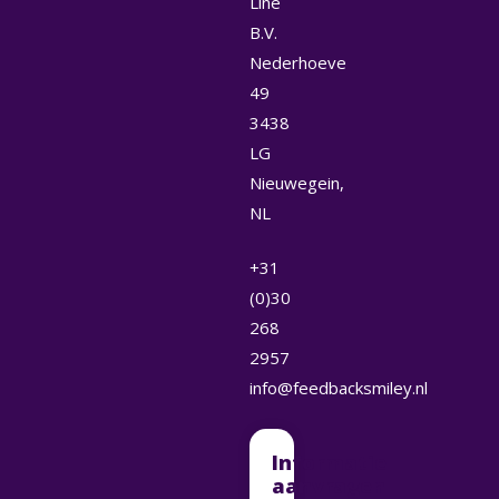
Line
B.V.
Nederhoeve
49
3438
LG
Nieuwegein,
NL
+31
(0)30
268
2957
info@feedbacksmiley.nl
Informatie
aanvragen