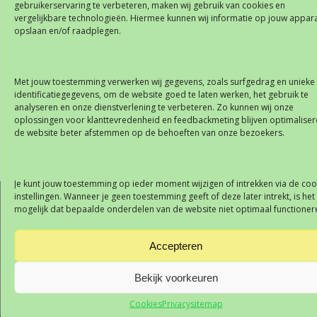
gebruikerservaring te verbeteren, maken wij gebruik van cookies en
vergelijkbare technologieën. Hiermee kunnen wij informatie op jouw appar
“Voor ons hebben de belangrijkste voordelen betrekking op
opslaan en/of raadplegen.
zowel de directheid van de actie als de bevestiging van de
tevredenheidsgraad ten opzichte van de vastgestelde
norm. Bovenal biedt HappyOrNot kritische inzichten die ons
Met jouw toestemming verwerken wij gegevens, zoals surfgedrag en unieke
helpen om een cultuur aan te nemen waarin acties
identificatiegegevens, om de website goed te laten werken, het gebruik te
gebaseerd zijn op de mening van onze klanten, en niet op
analyseren en onze dienstverlening te verbeteren. Zo kunnen wij onze
oplossingen voor klanttevredenheid en feedbackmeting blijven optimaliser
die van onszelf”.
de website beter afstemmen op de behoeften van onze bezoekers.
Posted in
Blog
Je kunt jouw toestemming op ieder moment wijzigen of intrekken via de coo
Bericht
HappyOrNot brengt Smiley
Geef uw teams de
instellingen. Wanneer je geen toestemming geeft of deze later intrekt, is het
navigatie
Link™ uit
mogelijkheid om hun
mogelijk dat bepaalde onderdelen van de website niet optimaal functioner
Over
ervaringen te verbeteren met
de nieuwe Real-time
Feedbacksmiley.nl
Accepteren
Collaboration oplossing van
HappyOrNot
Bekijk voorkeuren
Met
de
Cookies
Privacy
sitemap