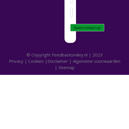
E-
mailadres
(Vereist)
© Copyright Feedbacksmiley.nl | 2023
Privacy
|
Cookies
|
Disclaimer
|
Algemene voorwaarden
|
Sitemap