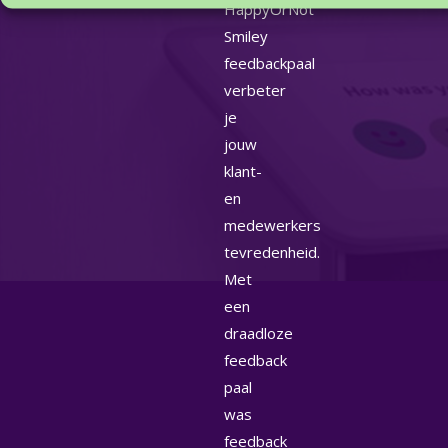
HappyOrNot
Smiley
feedbackpaal
verbeter
je
jouw
klant-
en
medewerkers
tevredenheid.
Met
een
draadloze
feedback
paal
was
feedback