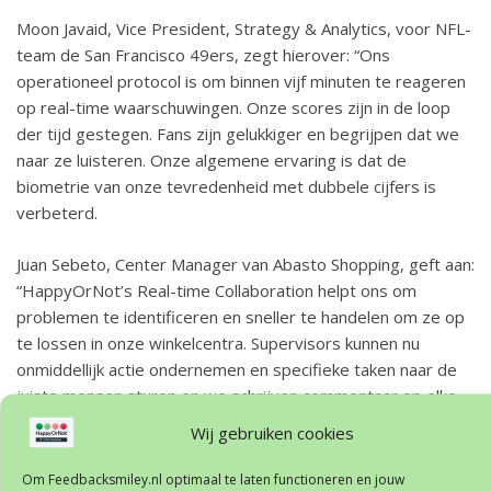
Moon Javaid, Vice President, Strategy & Analytics, voor NFL-
team de San Francisco 49ers, zegt hierover: “Ons
operationeel protocol is om binnen vijf minuten te reageren
op real-time waarschuwingen. Onze scores zijn in de loop
der tijd gestegen. Fans zijn gelukkiger en begrijpen dat we
naar ze luisteren. Onze algemene ervaring is dat de
biometrie van onze tevredenheid met dubbele cijfers is
verbeterd.
Juan Sebeto, Center Manager van Abasto Shopping, geft aan:
“HappyOrNot’s Real-time Collaboration helpt ons om
problemen te identificeren en sneller te handelen om ze op
te lossen in onze winkelcentra. Supervisors kunnen nu
onmiddellijk actie ondernemen en specifieke taken naar de
juiste mensen sturen en we schrijven commentaar op elke
waarschuwing. Dit, in combinatie met de andere inzichten
Wij gebruiken cookies
van HappyOrNot, gebruiken we in ons dagelijks werk om de
bezoekerservaring continu te verbeteren.
Om Feedbacksmiley.nl optimaal te laten functioneren en jouw