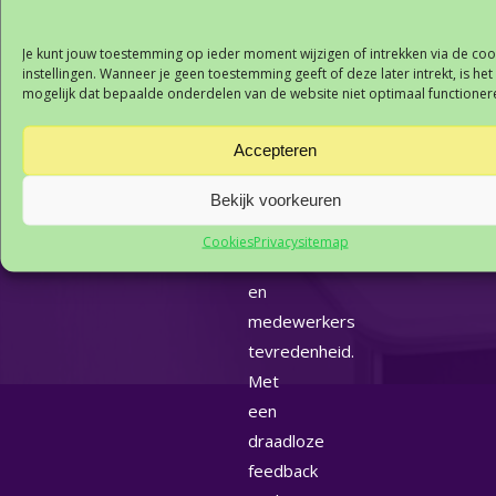
Met
de
Je kunt jouw toestemming op ieder moment wijzigen of intrekken via de coo
instellingen. Wanneer je geen toestemming geeft of deze later intrekt, is het
HappyOrNot
mogelijk dat bepaalde onderdelen van de website niet optimaal functioner
Smiley
feedbackpaal
Accepteren
verbeter
Bekijk voorkeuren
je
jouw
Cookies
Privacy
sitemap
klant-
en
medewerkers
tevredenheid.
Met
een
draadloze
feedback