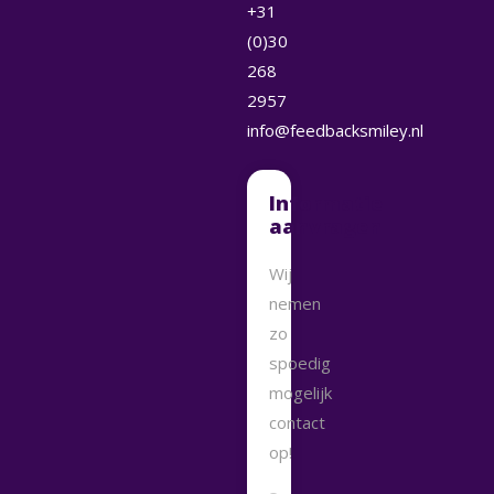
+31
(0)30
268
2957
info@feedbacksmiley.nl
Informatie
aanvragen
Wij
nemen
zo
spoedig
mogelijk
contact
op!