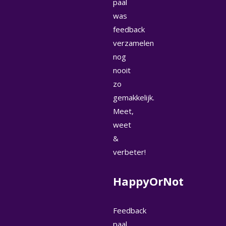
paal
was
feedback
verzamelen
nog
nooit
zo
gemakkelijk.
Meet,
weet
&
verbeter!
HappyOrNot
Feedback
paal