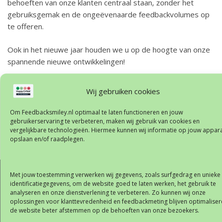
behoeften van onze klanten centraal staan, zonder het
gebruiksgemak en de ongeëvenaarde feedbackvolumes op
te offeren.
Ook in het nieuwe jaar houden we u op de hoogte van onze
spannende nieuwe ontwikkelingen!
Wij gebruiken cookies
Meer informatie over HappyOrNot en onze Smiley-
Om Feedbacksmiley.nl optimaal te laten functioneren en jouw
producten vindt u bij
www.feedbacksmiley.nl
gebruikerservaring te verbeteren, maken wij gebruik van cookies en
vergelijkbare technologieën. Hiermee kunnen wij informatie op jouw appar
opslaan en/of raadplegen.
Posted in
Blog
Bericht
Het HappyOrNot-effect
Verbind klantenfeedback met
navigatie
Met jouw toestemming verwerken wij gegevens, zoals surfgedrag en unieke
uw doelgroep met
identificatiegegevens, om de website goed te laten werken, het gebruik te
Over
HappyOrNot Demographics
analyseren en onze dienstverlening te verbeteren. Zo kunnen wij onze
Feedbacksmiley.nl
oplossingen voor klanttevredenheid en feedbackmeting blijven optimaliser
de website beter afstemmen op de behoeften van onze bezoekers.